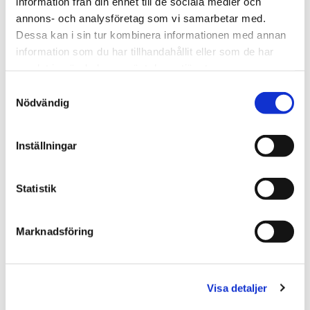
information från din enhet till de sociala medier och
annons- och analysföretag som vi samarbetar med.
Brottmål
Dessa kan i sin tur kombinera informationen med annan
information som du har tillhandahållit eller som de har
Affärsjuridik
samlat in när du har använt deras tjänster.
Samtyckesval
Nödvändig
Civilrätt
Inställningar
Ersättning- och skadeståndsrätt
Statistik
Familjerätt
Marknadsföring
Fastighetsrätt
Visa detaljer
Förvaltningsrätt